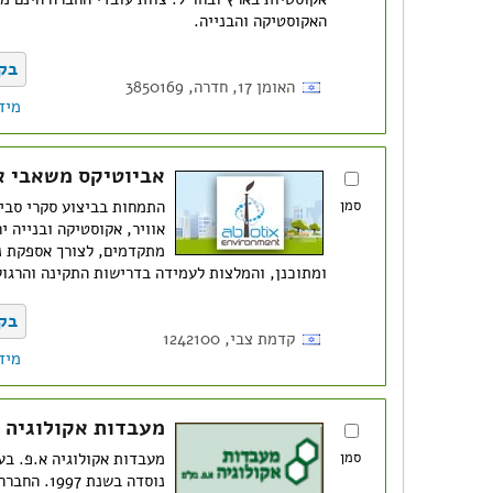
האקוסטיקה והבנייה.
בק
האומן 17, חדרה, 3850169
מיד
אביוטיקס משאבי או
סמן
התמחות בביצוע סקרי סביב
אוויר, אקוסטיקה ובנייה י
מתקדמים, לצורך אספקת נת
ומתוכנן, והמלצות לעמידה בדרישות התקינה והרגול
בק
קדמת צבי, 1242100
מיד
מעבדות אקולוגיה 
סמן
מעבדות אקולוגיה א.פ. בע
נוסדה בשנת