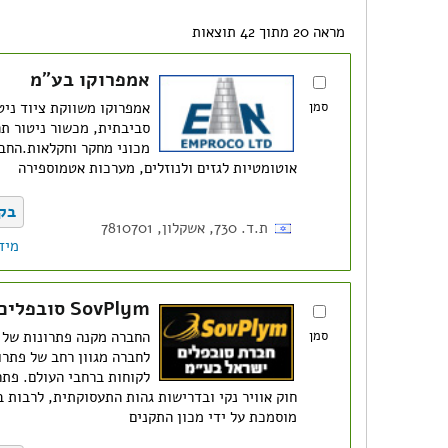
מראה 20 מתוך 42 תוצאות
אמפרוקו בע"מ
סמן
אמפרוקו משווקת ציוד ניט
סביבתית, מכשור ניטור תה
מכוני מחקר וחקלאות.החבר
אוטומטיות לגזים ולנוזלים, מערכות אטמוספירה
בק
ת.ד. 730, אשקלון, 7810701
מיד
SovPlym סובפלים ישראל בע"מ
סמן
החברה מקנה פתרונות של ש
לקוחות ברחבי העולם. פתר
חוק אוויר נקי ובדרישות גהות התעסוקתית, לרבות 
מוסמכת על ידי מכון התקנים