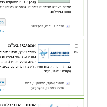
ISO-17025 מתמקדת
יחידת מעבדה אנליטית פנימית. (הסמכה בינלאומית
תחום הפעילות.
בק
הפרת 2, יבנה, 8122702
מיד
אמפיביו בע"מ
סמן
משרד ייעוץ, תכנון וניהול
הסביבה. נושאי הפעילות כו
(מים, קרקע, אוויר), תיאו
בנייה ירוקה, איכות אוויר, רעש, חומרים מסוכנים, 
אקולוגי ונופי, ועוד.
בק
סמינר אפעל, היסמין 1, רמת
אפעל רמת גן, 5290701
מיד
אתוס - אדריכלות ת