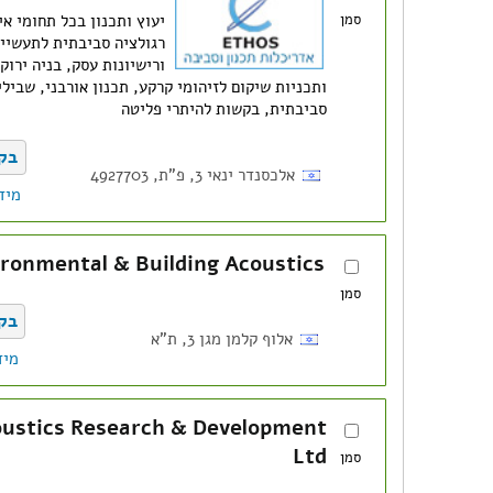
סמן
יעוץ ותכנון בכל תחומי אי
רגולציה סביבתית לתעשייה
ורישיונות עסק, בניה ירוק
ותכניות שיקום לזיהומי קרקע, תכנון אורבני, שבילי
סביבתית, בקשות להיתרי פליטה
בק
אלכסנדר ינאי 3, פ"ת, 4927703
מיד
ronmental & Building Acoustics
סמן
בק
אלוף קלמן מגן 3, ת"א
מיד
ustics Research & Development
Ltd
סמן