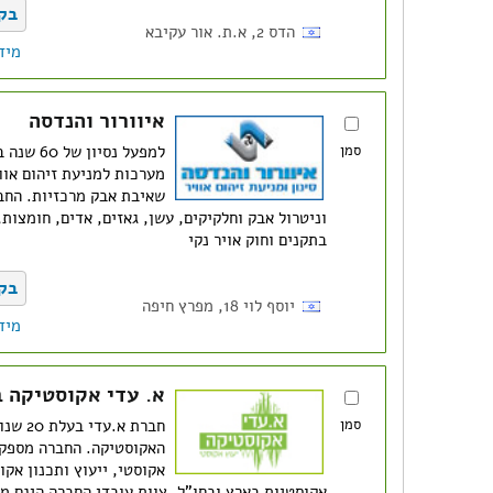
בק
הדס 2, א.ת. אור עקיבא
מיד
איוורור והנדסה
סמן
למפעל נסי
מערכות למניעת זיהום אווי
שאיבת אבק מרכזיות. החב
וניטרול אבק וחלקיקים, עשן, גאזים, אדים, חומצות,
בתקנים וחוק אויר נקי
בק
יוסף לוי 18, מפרץ חיפה
מיד
א. עדי אקוסטיקה 
סמן
חברת א.
האקוסטיקה. החברה מספקת
אקוסטי, ייעוץ ותכנון אק
אקוסטיות בארץ ובחו”ל. צוות עובדי החברה הינם 