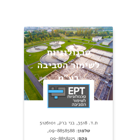
טכנולוגיות
לשימור הסביבה
בע"מ
ת.ד. 3518, בני ברק, 5126101
טלפון:
09-8858588
,
פקס:
09-8858225