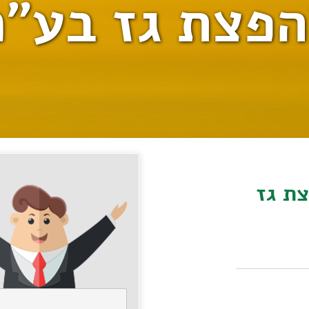
פצת גז בע"
ת גז