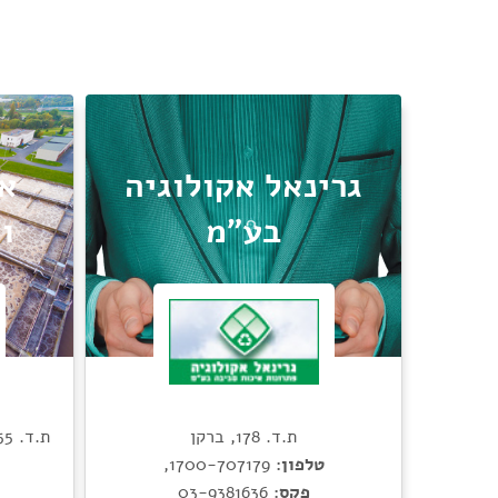
גרינאל אקולוגיה
אק
בע"מ
ו
ת.ד. 178, ברקן
ת.ד. 25555, צ'ק פוסט חיפה, 3125402
טלפון:
1700-707179
,
פקס:
03-9381636