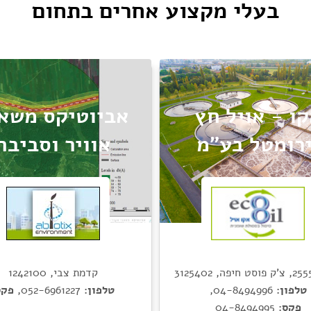
בעלי מקצוע אחרים בתחום
ו - אויל חץ
אביוטיקס משא
ירומטל בע"מ
אוויר וסביבה
קדמת צבי, 1242100
טלפון:
052-6961227
,
פקס
טלפון:
04-8494996
,
פקס:
04-8494995