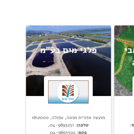
בי
פלגי מים בע"מ
מועצה אזורית מנשה, עפולה, 1812000
:
טלפון:
04-9893231
,
פקס:
04-9893502