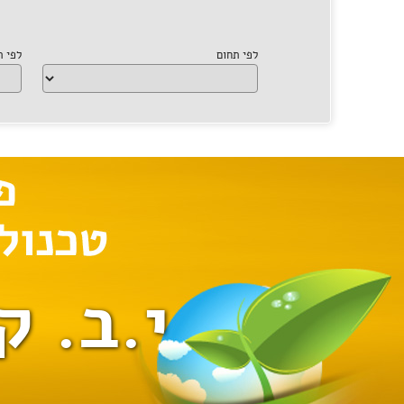
לפי תחום
לפי 
י.ב. ק