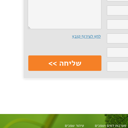
לחץ לצירוף קובץ
מערכות למים ושפכים
טיהור שפכים