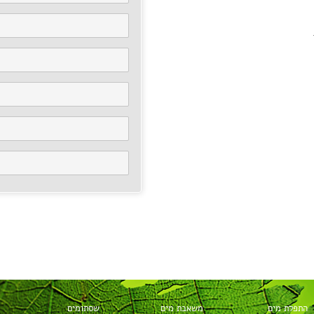
התפלת מים
משאבת מים
שסתומים