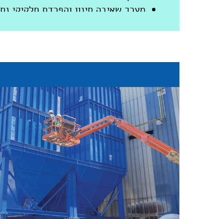
מערך שאיבה סינון והפרדת חלקיקי נס
מערך שאיבה וסינון שקים
מתקני ניידים של זרועות פירקיות
זרועות לשאיבת אבק ושבבים
סקרבר לשאיבה וסינון גזים
סקרבר לשטיפת גזים
מערכות נידוף למטבחים ולמפעלים
מערך סינון אבסולוטי לגזים רעילים
מערך אוטומטי לשאיבה ופינוי פסולת ני
מערך שאיבה ולכידת פסולת נייר כולל
תכנון ויצור תאי צבע רטובים, יבשים ות
מפוחים צנטריפוגליים בכל הגדלים
מפוחים רדיאליים לשינוע חומרים שוני
מפוחים לפינוי עשן
יחידות לשאיבה ולסינון של אבק –סקר
מערכות יבשות לסינון עשן