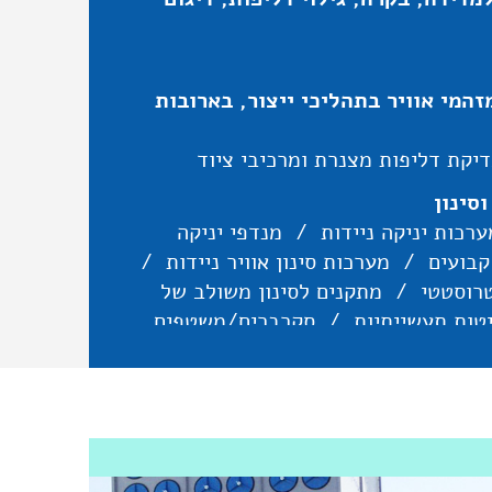
זהמי אוויר בתהליכי ייצור, בארובות
יקת דליפות מצנרת ומרכיבי ציוד
וסינון
ערכות יניקה ניידות
/
מנדפי יניקה
קבועים
/
מערכות סינון אוויר ניידות
/
טרוסטטי
/
מתקנים לסינון משולב של
יטות תעשייתיות
/
סקרברים/משטפים
ים מהאוויר
/
סקרברים/משטפים
 אקטיבי ופסיבי לאבקות קרות וחמות
/
תעלות פח מגולוון, תעלות איוורור
/
'ילרים מכירה/התקנה , השכרת צ'ילרים
מערכות VAV
/
מערכות טיפול אוויר