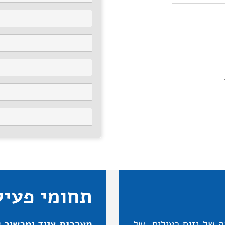
תחומי פעיל
 של גזים רעילים, של
מערכות ציוד ומכשור ל