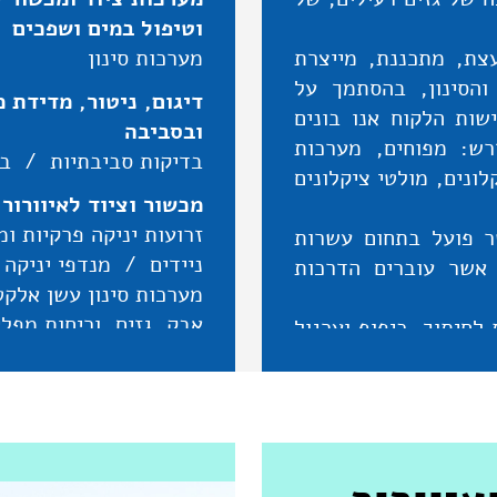
וטיפול במים ושפכים
ומאז היא מייעצת, מתכננת, מייצרת
מערכות סינון
והסינון, בהסתמך על
דיגום, ניטור, מדידת מ
ות הלקוח אנו בונים
ובסביבה
ש: מפוחים, מערכות
בדיקות סביבתיות
/
בד
לונים, מולטי ציקלונים
מכשור וציוד לאיוורור 
זרועות יניקה פרקיות ומ
ר פועל בתחום עשרות
ניידים
/
מנדפי יניקה 
 אשר עוברים הדרכות
מערכות סינון עשן אלק
אבק, גזים, וריחות מפל
חיתוך, כיפוף וערגול
אינרציונים לסילוק מזהמ
"י הלקוח.
להפרדת גזים
/
פילטר
תים כדלהלן:
שקים/קרטרידג /קראמי
: Jet Pulse Filter ,
מפוחים תעשייתיים
/
צ
Cartridge Fil
/
מסננים (פילטרים)
/