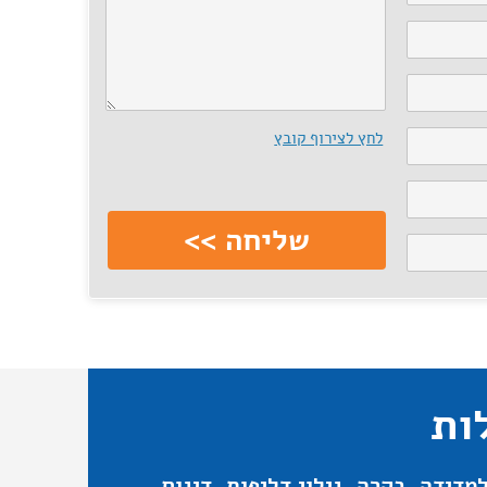
לחץ לצירוף קובץ
ות
מדידה, בקרה, גילוי דליפות, דיגום