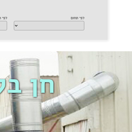
לפי תחום
לפי 
חן בק