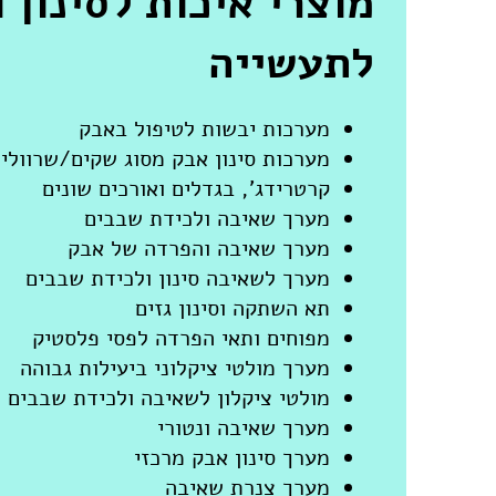
מוצרי איכות לסינון ו
מפוחים צנטריפוגליי
ם לתחומי פעילות
קיצוניים Double Inlet , High- Pressure , High Air Flow
לתעשייה
חן בקרת אקלים בע"מ היא נציגתן של מ
מערכות יבשות לטיפול באבק
(
מערכות סינון אבק מסוג שקים/שרוולי
(אירופה).
קרטרידג', בגדלים ואורכים שונים
מתקני החברה קיבלו אין ספור אישורים סביב
מערך שאיבה ולכידת שבבים
מערך שאיבה והפרדה של אבק
מערך לשאיבה סינון ולכידת שבבים
תא השתקה וסינון גזים
מפוחים ותאי הפרדה לפסי פלסטיק
מערך מולטי ציקלוני ביעילות גבוהה
מולטי ציקלון לשאיבה ולכידת שבבים 
מערך שאיבה ונטורי
מערך סינון אבק מרכזי
מערך צנרת שאיבה