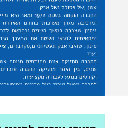
עשן ,של פסולת ושל אבק.
החברה הוקמה בשנת 1972 
ומרכיבה מגוון מערכות בתחום האיוורור 
ניסיון שצברה במשך השנים ובהתאם לדריש
ומתאימים לתנאי השטח את המערך הנדר
סינון, שואבי אבק תעשייתיים,סקרברים, ציק
ועוד.
החברה מחזיקה צוות מהנדסים מנוסה אש
שנים, בין היתר מחזיקה החברה עובדים
וקורסים בנוגע לעבודה מקצועית.
לחברה מפעל יצרני בעל מכונות ממוחשבות ל
מדויק לחומרים ועוביים השונים המבוקשים ע
לחברת חן בקרת אקלים תחומי פעילות ושירו
מסנני אבק אוטומטיים מסוגים שונים
ter ,Baghouse ,Cyclone, Multi-Cyclone
מסנני גזים וריחות
: Wet Scrubber , Active Carbon Filter