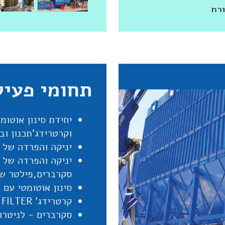
ורת
תחומי פעיל
יר
יחידת סינון אוטומ
 השתקה
וקרטרידג’תכנון וב
אי ייבוש.
יניקה והפרדה של 
יניקה והפרדה של 
ם
סקרברים,פילטר שק
סינון אוטומטי עם 
ברים
קרטרידג' PULSE JET FILTER ועוד
סקרברים - לניטרול