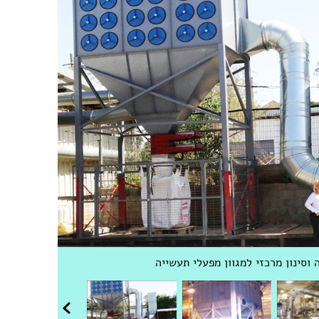
מדידה, בקרה, ניטור, גילוי דליפות של
מחזור - מיכלים ומתקנים לאיסוף
 פסולת
/
מערכות ומתקנים למיחזור
 עבודה בטוחה
סינון מזהמי אויר בעמדות העבודה
וסינון מרכזי למגוון מפעלי תעשייה