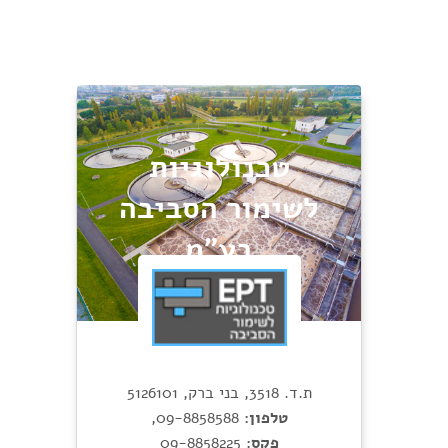
טכנולוגיות
לשימור הסביבה
בע"מ
ת.ד. 3518, בני ברק, 5126101
טלפון:
09-8858588
,
פקס:
09-8858225