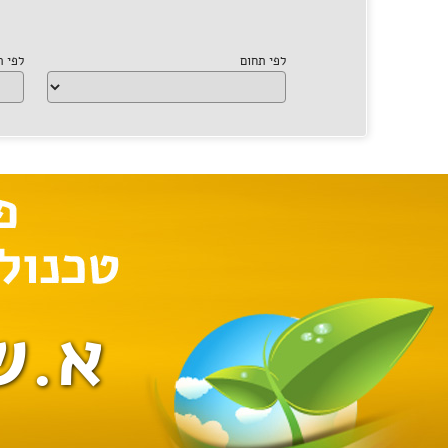
לפי תחום
לפי 
א.ש