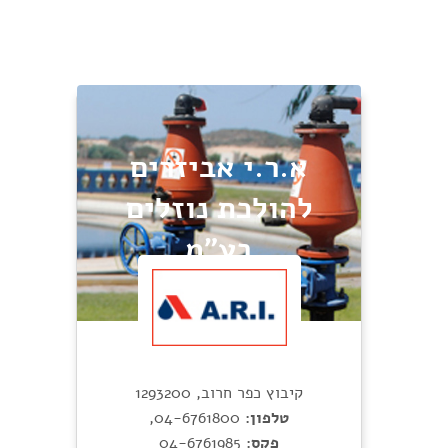
א.ר.י אביזרים
להולכת נוזלים
בע"מ
קיבוץ כפר חרוב, 1293200
טלפון:
04-6761800
,
פקס:
04-6761985