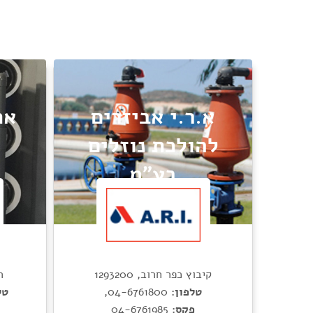
א.ר.י אביזרים
את
להולכת נוזלים
בע"מ
העל
קיבוץ כפר חרוב, 1293200
טל
טלפון:
04-6761800
,
פקס:
04-6761985