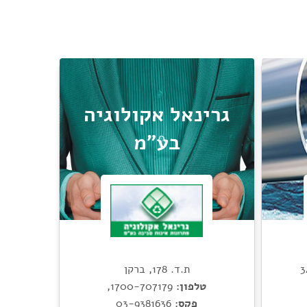
גרינאל אקולוגיה
בע"מ
ת.ד. 178, ברקן
טלפון:
1700-707179
,
פקס:
03-9381636