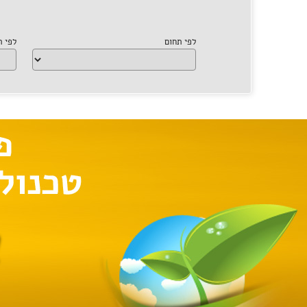
לפי תחום
לפי 
א