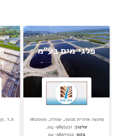
פלגי מים בע"מ
אק
ו
מועצה אזורית מנשה, עפולה, 1812000
ת.ד. 25555, צ'ק פוסט חיפה, 3125402
טלפון:
04-9893231
,
פקס:
04-9893502