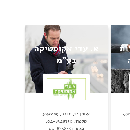
ות
א. עדי אקוסטיקה
בע"מ
האומן 17, חדרה, 3850169
טלפון:
04-8348350
,
פקס:
04-8348351