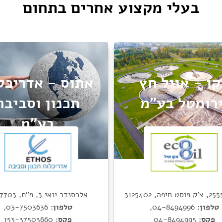
בעלי מקצוע אחרים בתחום
ו - אויל חץ
אתוס - אדריכל
ירומטל בע"מ
תכנון וסביבה
בע"מ
אלכסנדר ינאי 3, פ"ת, 4927703
טלפון:
04-8494996
,
טלפון:
03-7503636
,
פקס:
04-8494995
פקס:
153-37503660