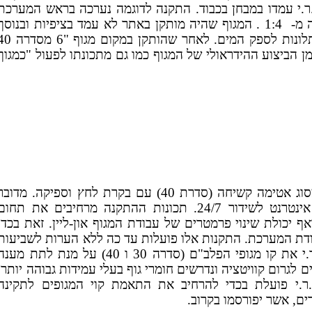
א.ר.י עמדו במבחן בכבוד. התקנה לדוגמה נערכה בראש המערכת
של היישוב גילת שם נדרש יחס הקטנה ייחודי הגבוה מ- 1:4 . המגוף שהיה מותקן באתר לא עמד בציפיות ובנוסף
השמיע רעשי עבודה שהביאו את התושבים לשגר תלונות לספק המים. לאחר שהותקן במקום 
מן הביצוע ההידראולי של המגוף כמו גם מתכונתו לפעול "כמגוף
לאחרונה החלה חברת א.ר.י להתקין מגופי בקרה מסוג אטימה קשיחה (סדרת 40) עם בקרת לחץ וספיקה. מדוב
בבקר "רגולו" און ליין המאפשר התקנה מחוברת אינטרנט לשידור 24/7. תכונות ההתקנה מרחיבים את תחו
ף יכולת שינוי פרמטרים של עבודת המגוף און-ליין. זאת בכדי
בודת המערכת. התקנות אלו פועלות עד כה ללא הערות לשביעות
רצון המתקינים. בנוסף מרחיבים מהנדסי חברת א.ר.י את קו מגופי הפלב"ם (סדרה 30 ו 40) על מנת לתת מע
גרום קוויטציה ונדרשים חומרי גוף בעלי עמידות גבוהה יותר.
ר.י פועלת בכדי להרחיב את התאמת קוי המגופים לתקינה
ים, אשר יפורסמו בקרוב.