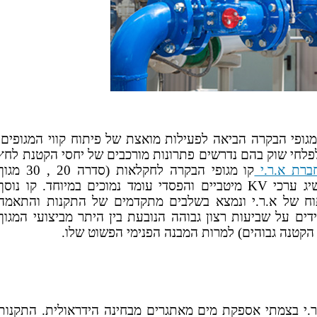
גופי הבקרה הביאה לפעילות מואצת של פיתוח קווי המגופים,
לפלחי שוק בהם נדרשים פתרונות מורכבים של יחסי הקטנת לחץ
ברת א.ר.י
קו מגופי הבקרה לחקלאות (סדרה 20 , 30 מ
דיאפרגמה) בעלי תכונות מיוחדות המאפשרות להשיג ערכי KV מיטביים והפסדי עומד נמוכים במיוחד. קו נוסף
י הפיתוח של א.ר.י ונמצא בשלבים מתקדמים של התקנות והתאמה
דים על שביעות רצון גבוהה הנובעת בין היתר מביצועי המגוף
הקטנה גבוהים) למרות המבנה הפנימי הפשוט שלו.
.י בצמתי אספקת מים מאתגרים מבחינה הידראולית. התקנות