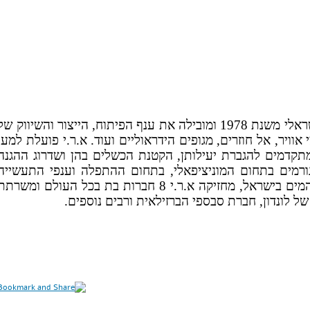
בבעלות קבוץ כפר חרוב פועלת בשוק ישראלי משנת 1978 ומובילה את ענף הפיתוח, הייצור והשיווק ש
אוויר, אל חוזרים, מגופים הידראוליים ועוד. א.ר.י פועלת למען
 מתקדמים להגברת יעילותן, הקטנת הכשלים בהן ושדרוג ההגנה
גורמים בתחום המוניציפאלי, בתחום ההתפלה וענפי התעשייה
הרבים (השקייה, טיפול בשפכים, וכו'). לצד חברות המים בישראל, מחזיקה א.ר.י 8 חברות בת בכל העולם ומשרת
ל לונדון, חברת סבספי הברזילאית ורבים נוספים.