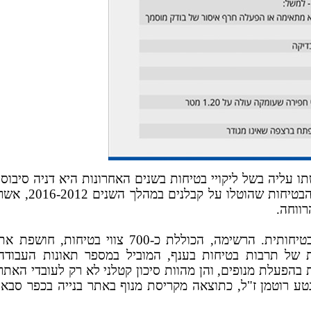
 עליה בשל ליקויי בטיחות בשנים האחרונות היא דניה סיבוס,
שבשליטת אפריקה ישראל. כך עולה מרשימת צווי הבטיחות שהוטלו על קבלנים במהלך השנים 16-2012
רווחה.
צו בטיחות הוא צו המוצא על מנת לטפל בבעיה בטיחותית. הרשימה, הכוללת כ-700 צווי בטיחות, חושפת א
 של תרבות בטיחות בענף, המוביל במספר תאונות העבודה
 בהפעלת מנופים, והן מהוות סיכון קטלני לא רק לעובדי האתר
ע רוטמן ז"ל, כתוצאה מקריסת מנוף באתר בנייה בכפר סבא.